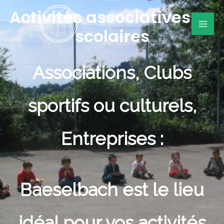
Aller
Activités associatives ou
au
scolaires
Mai
contenu
Me
Associations, Clubs
sportifs ou culturels,
Entreprises :
Baeselbach est le lieu
idéal pour vos activités